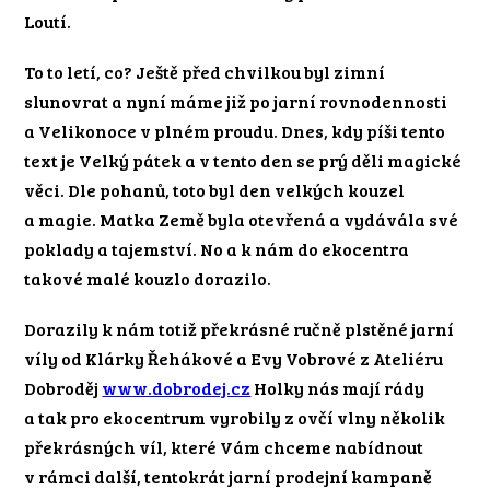
Loutí.
To to letí, co? Ještě před chvilkou byl zimní
slunovrat a nyní máme již po jarní rovnodennosti
a Velikonoce v plném proudu. Dnes, kdy píši tento
text je Velký pátek a v tento den se prý děli magické
věci. Dle pohanů, toto byl den velkých kouzel
a magie. Matka Země byla otevřená a vydávála své
poklady a tajemství. No a k nám do ekocentra
takové malé kouzlo dorazilo.
Dorazily k nám totiž překrásné ručně plstěné jarní
víly od Klárky Řehákové a Evy Vobrové z Ateliéru
Dobroděj
www.dobrodej.cz
Holky nás mají rády
a tak pro ekocentrum vyrobily z ovčí vlny několik
překrásných víl, které Vám chceme nabídnout
v rámci další, tentokrát jarní prodejní kampaně