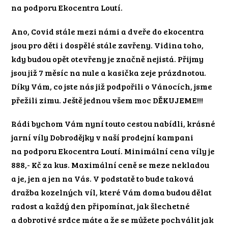
na podporu Ekocentra Loutí.
Ano, Covid stále mezi námi a dveře do ekocentra
jsou pro děti i dospělé stále zavřeny. Vidina toho,
kdy budou opět otevřeny je značně nejistá. Přijmy
jsou již 7 měsíc na nule a kasička zeje prázdnotou.
Díky Vám, co jste nás již podpořili o Vánocích, jsme
přežili zimu. Ještě jednou všem moc DĚKUJEME!!!
Rádi bychom Vám nyní touto cestou nabídli, krásné
jarní víly Dobrodějky v naší prodejní kampani
na podporu Ekocentra Loutí. Minimální cena víly je
888,- Kč za kus. Maximální ceně se meze nekladou
a je, jen a jen na Vás. V podstatě to bude taková
dražba kozelných víl, které Vám doma budou dělat
radost a každý den připomínat, jak šlechetné
a dobrotivé srdce máte a že se můžete pochválit jak