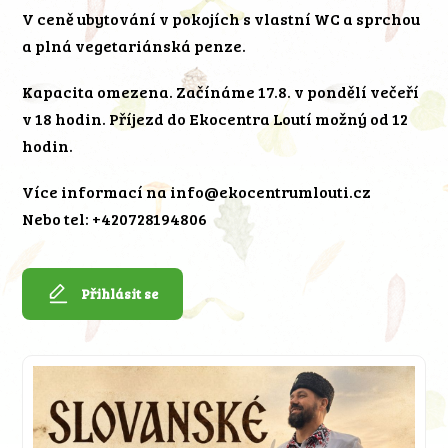
V ceně ubytování v pokojích s vlastní WC a sprchou
a plná vegetariánská penze.
Kapacita omezena. Začínáme 17.8. v pondělí večeří
v 18 hodin. Příjezd do Ekocentra Loutí možný od 12
hodin.
Více informací na info@ekocentrumlouti.cz
Nebo tel: +420728194806
Přihlásit se