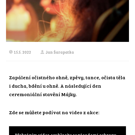
15.5. 2022
Jan Šarapatka
Zapálení očistného ohně, zpěvy, tance, očista těla
i ducha, bdění u ohně. A následující den
ceremoniální stavění Májky.
Zde se můžete podívat na video z akce:
Přehráním videa souhlasíte se zásadami ochrany