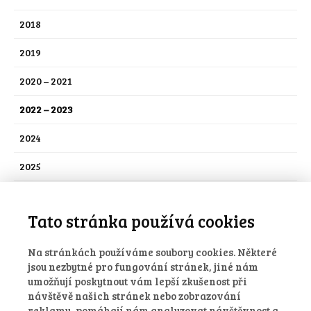
2018
2019
2020 – 2021
2022 – 2023
2024
2025
2026
Tato stránka používá cookies
Nezařazené
Stalo se
Na stránkách používáme soubory cookies. Některé
jsou nezbytné pro fungování stránek, jiné nám
Stalo se – ekocentrum
umožňují poskytnout vám lepší zkušenost při
návštěvě našich stránek nebo zobrazování
Stalo se – školní akce
reklamy, pomáhají nám analyzovat návštěvnost a