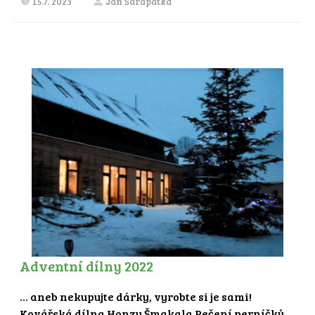
15.7. 2023
Jan Šarapatka
Adventní dílny 2022
… aneb nekupujte dárky, vyrobte si je sami!
Kovářská dílna Honzy Šmakala Pečení perníčků