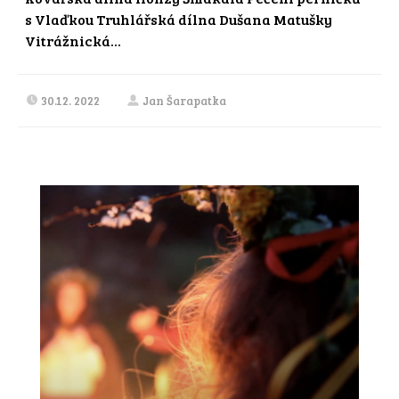
s Vlaďkou Truhlářská dílna Dušana Matušky
Vitrážnická...
30.12. 2022
Jan Šarapatka